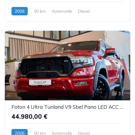
2026
50 km
Automatik
Diesel
31
Foton 4 Ultra Tunland V9 Sbel Pano LED ACC AHK 360°
44.980,00 €
2026
50 km
Automatik
Diesel