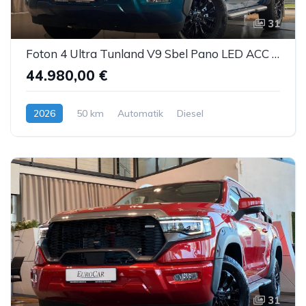
31
Foton 4 Ultra Tunland V9 Sbel Pano LED ACC AHK 360°
44.980,00 €
2026
50 km
Automatik
Diesel
31