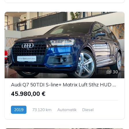
30
Audi Q7 50TDI S-line+ Matrix Luft Sthz HUD AHK ACC 7S
45.980,00 €
2019
73.120 km
Automatik
Diesel