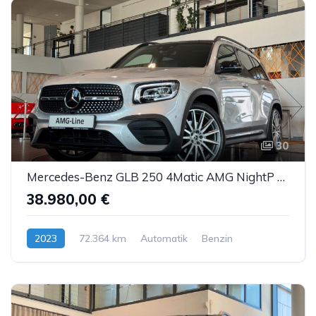
30
Mercedes-Benz GLB 250 4Matic AMG NightP MBUX Pano LED DTR AHK
38.980,00 €
2023
72.364 km
Automatik
Benzin