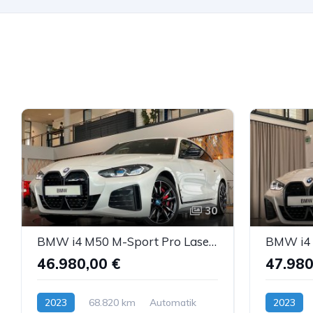
30
BMW i4 M50 M-Sport Pro Laser M-Sitze SurrV H&K ACC
46.980,00 €
47.980
2023
68.820 km
Automatik
2023