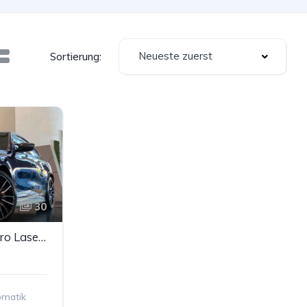
Neueste zuerst
Sortierung:
30
BMW i4 M50 M-Sport Pro Laser M-Sitze Carbon H&K ACC
omatik