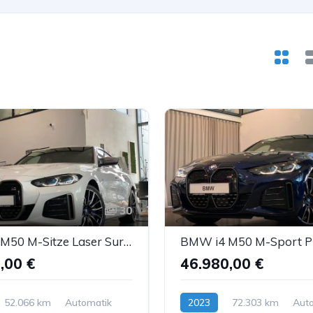
30
BMW i4 M50 M-Sitze Laser SurrView eGSD H&K ACC AHK
,00 €
46.980,00 €
52.066 km
Automatik
2023
72.303 km
Aut