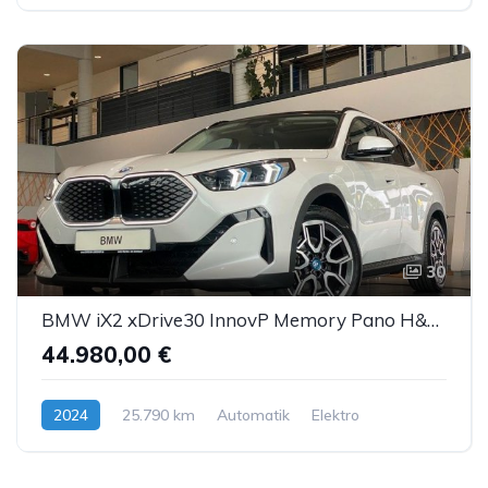
30
BMW iX2 xDrive30 InnovP Memory Pano H&K ACC AHK 360°
44.980,00 €
2024
25.790 km
Automatik
Elektro