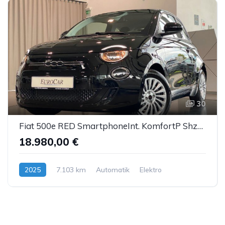
30
Fiat 500e RED SmartphoneInt. KomfortP Shzg Kamera PDC
18.980,00 €
2025
7.103 km
Automatik
Elektro