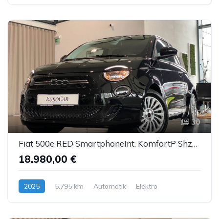
30
Fiat 500e RED SmartphoneInt. KomfortP Shzg Kamera PDC
18.980,00 €
2025
5.795 km
Automatik
Elektro