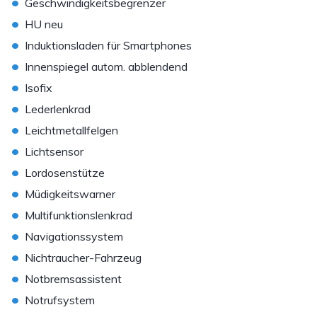
•
Geschwindigkeitsbegrenzer
•
HU neu
•
Induktionsladen für Smartphones
•
Innenspiegel autom. abblendend
•
Isofix
•
Lederlenkrad
•
Leichtmetallfelgen
•
Lichtsensor
•
Lordosenstütze
•
Müdigkeitswarner
•
Multifunktionslenkrad
•
Navigationssystem
•
Nichtraucher-Fahrzeug
•
Notbremsassistent
•
Notrufsystem