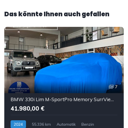
Das könnte Ihnen auch gefallen
7
BMW 330i Lim M-SportPro Memory SurrView HUD eGSD ACC
41.980,00 €
2024
55.336 km
Automatik
Benzin