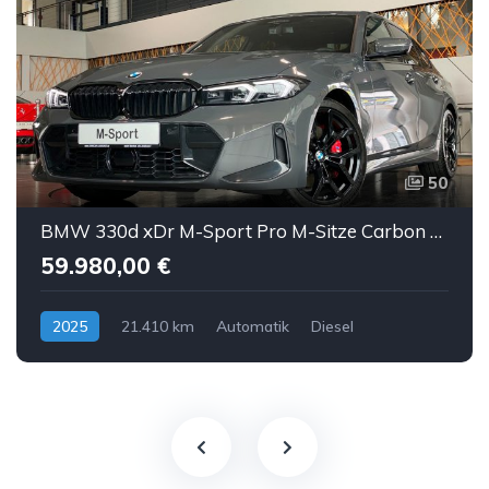
50
BMW 330d xDr M-Sport Pro M-Sitze Carbon Sthz ACC AHK
59.980,00 €
2025
21.410 km
Automatik
Diesel