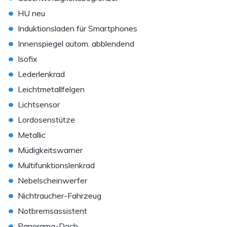
•
HU neu
•
Induktionsladen für Smartphones
•
Innenspiegel autom. abblendend
•
Isofix
•
Lederlenkrad
•
Leichtmetallfelgen
•
Lichtsensor
•
Lordosenstütze
•
Metallic
•
Müdigkeitswarner
•
Multifunktionslenkrad
•
Nebelscheinwerfer
•
Nichtraucher-Fahrzeug
•
Notbremsassistent
•
Panorama-Dach