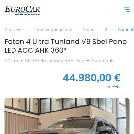
Startseite
Fahrzeugangebote
Foton
4
Foton 4
Foton 4 Ultra Tunland V9 Sbel Pano
LED ACC AHK 360°
50 km
SUV/Geländewagen/Pickup
Automatik
44.980,00 €
inkl. MwSt.