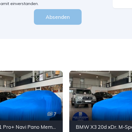
amit einverstanden.
Absenden
7
Smart #1 Pro+ Navi Pano Memory AmbienteB. LED ACC 360°