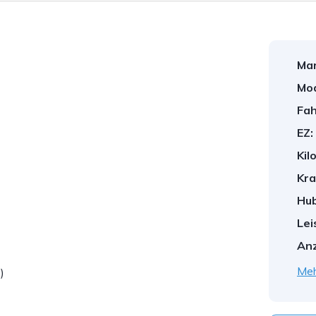
Mar
Mod
Fah
EZ:
Kil
Kra
Hu
Lei
Anz
Meh
)