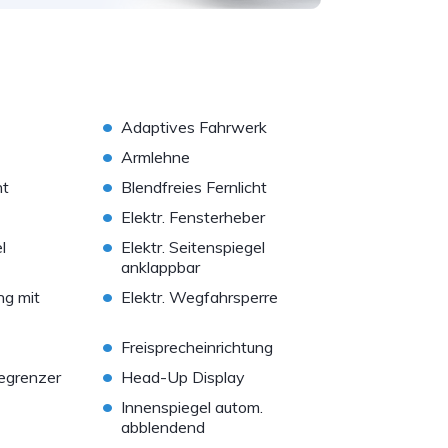
•
Adaptives Fahrwerk
•
Armlehne
•
nt
Blendfreies Fernlicht
•
Elektr. Fensterheber
•
l
Elektr. Seitenspiegel
anklappbar
•
ung mit
Elektr. Wegfahrsperre
•
Freisprecheinrichtung
•
egrenzer
Head-Up Display
•
Innenspiegel autom.
abblendend