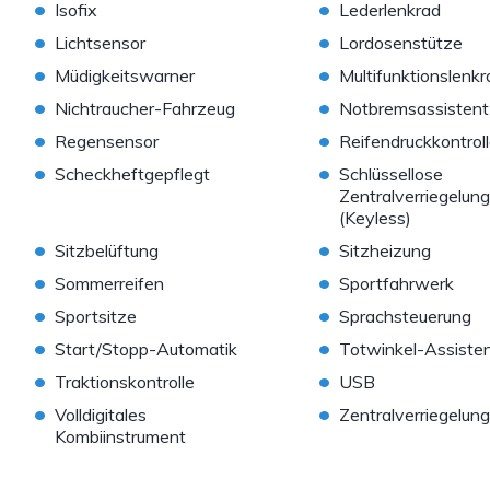
•
•
Isofix
Lederlenkrad
•
•
Lichtsensor
Lordosenstütze
•
•
Müdigkeitswarner
Multifunktionslenkr
•
•
Nichtraucher-Fahrzeug
Notbremsassistent
•
•
Regensensor
Reifendruckkontrol
•
•
Scheckheftgepflegt
Schlüssellose
Zentralverriegelung
(Keyless)
•
•
Sitzbelüftung
Sitzheizung
•
•
Sommerreifen
Sportfahrwerk
•
•
Sportsitze
Sprachsteuerung
•
•
Start/Stopp-Automatik
Totwinkel-Assiste
•
•
Traktionskontrolle
USB
•
•
Volldigitales
Zentralverriegelung
Kombiinstrument