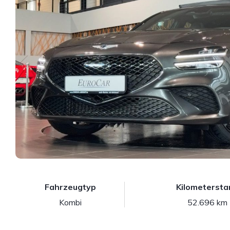
Fahrzeugtyp
Kilometersta
Kombi
52.696 km