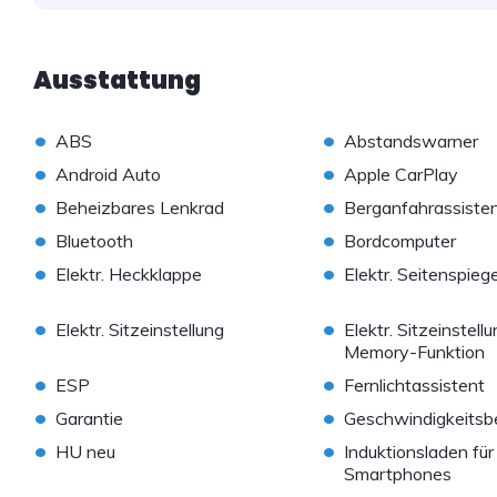
Ausstattung
•
•
ABS
Abstandswarner
•
•
Android Auto
Apple CarPlay
•
•
Beheizbares Lenkrad
Berganfahrassiste
•
•
Bluetooth
Bordcomputer
•
•
Elektr. Heckklappe
Elektr. Seitenspiege
•
•
Elektr. Sitzeinstellung
Elektr. Sitzeinstell
Memory-Funktion
•
•
ESP
Fernlichtassistent
•
•
Garantie
Geschwindigkeitsb
•
•
HU neu
Induktionsladen für
Smartphones