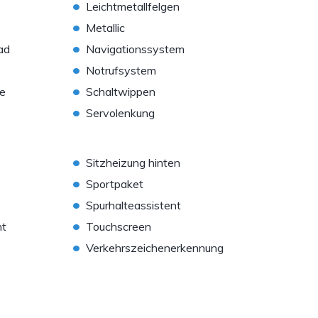
•
Leichtmetallfelgen
•
Metallic
•
ad
Navigationssystem
•
Notrufsystem
•
le
Schaltwippen
•
Servolenkung
•
Sitzheizung hinten
•
Sportpaket
•
Spurhalteassistent
•
nt
Touchscreen
•
Verkehrszeichenerkennung