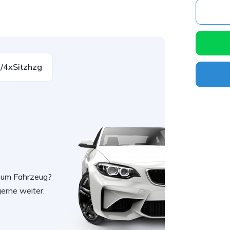
/4xSitzhzg
zum Fahrzeug?
erne weiter.