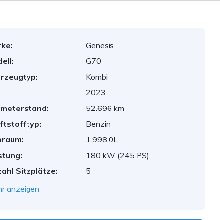
ke:
Genesis
ell:
G70
rzeugtyp:
Kombi
2023
ometerstand:
52.696 km
ftstofftyp:
Benzin
braum:
1.998,0L
stung:
180 kW (245 PS)
ahl Sitzplätze:
5
r anzeigen