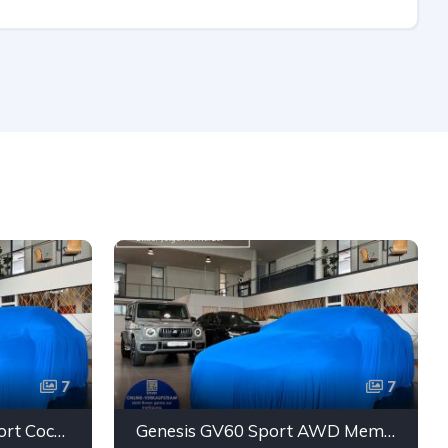
7
7
BMW X3 20d xDr. M-Sport CockpitProf Carbon Sthz LED
Genesis GV60 Sport AWD Memory Leder Sbel Panorama ACC