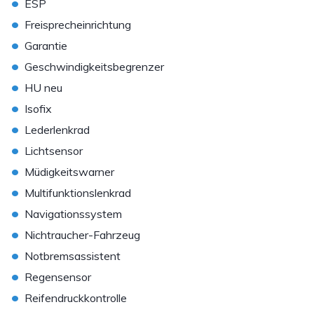
•
ESP
•
Freisprecheinrichtung
•
Garantie
•
Geschwindigkeitsbegrenzer
•
HU neu
•
Isofix
•
Lederlenkrad
•
Lichtsensor
•
Müdigkeitswarner
•
Multifunktionslenkrad
•
Navigationssystem
•
Nichtraucher-Fahrzeug
•
Notbremsassistent
•
Regensensor
•
Reifendruckkontrolle