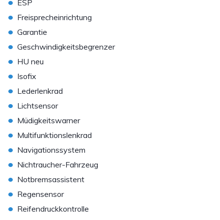
•
ESP
•
Freisprecheinrichtung
•
Garantie
•
Geschwindigkeitsbegrenzer
•
HU neu
•
Isofix
•
Lederlenkrad
•
Lichtsensor
•
Müdigkeitswarner
•
Multifunktionslenkrad
•
Navigationssystem
•
Nichtraucher-Fahrzeug
•
Notbremsassistent
•
Regensensor
•
Reifendruckkontrolle