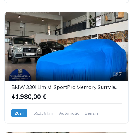
7
BMW 330i Lim M-SportPro Memory SurrView HUD eGSD ACC
41.980,00 €
2024
55.336 km
Automatik
Benzin