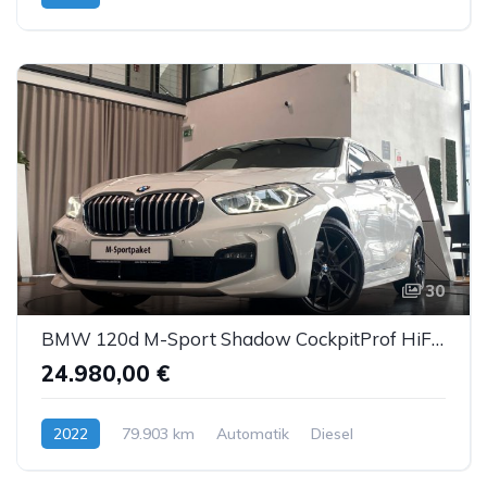
30
BMW 120d M-Sport Shadow CockpitProf HiFi Sitzhzg AHK
24.980,00 €
2022
79.903 km
Automatik
Diesel