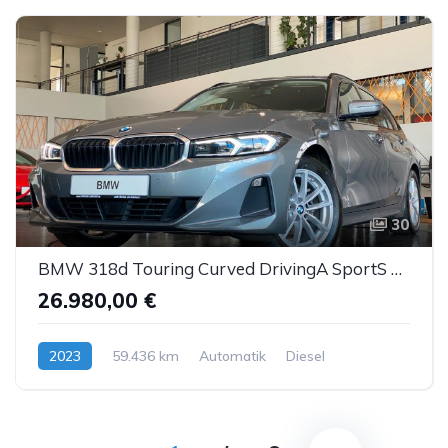
30
BMW 318d Touring Curved DrivingA SportS Kam LED ACC
26.980,00 €
2023
59.436 km
Automatik
Diesel