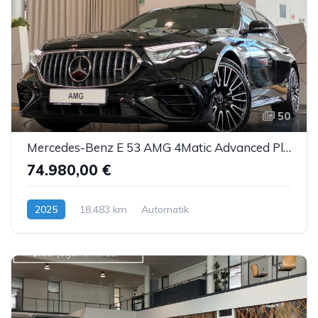
50
Mercedes-Benz E 53 AMG 4Matic Advanced Plus NightP DTR AHK 20"
74.980,00 €
2025
18.483 km
Automatik
Hybrid (Benzin/Elektro)