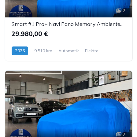
7
Smart #1 Pro+ Navi Pano Memory AmbienteB. LED ACC 360°
29.980,00 €
2025
9.510 km
Automatik
Elektro
7