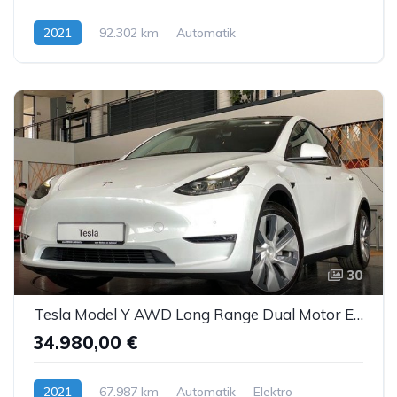
2021
92.302 km
Automatik
Hybrid (Diesel/Elektro)
30
Tesla Model Y AWD Long Range Dual Motor Enh.Autopilot
34.980,00 €
2021
67.987 km
Automatik
Elektro