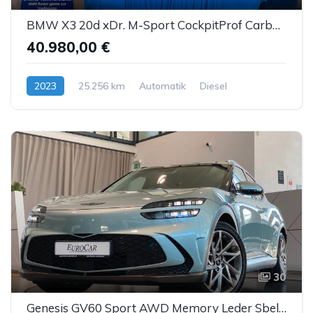
BMW X3 20d xDr. M-Sport CockpitProf Carbon Sthz LED
40.980,00 €
2023
25.256 km
Automatik
Diesel
30
Genesis GV60 Sport AWD Memory Leder Sbel Panorama ACC