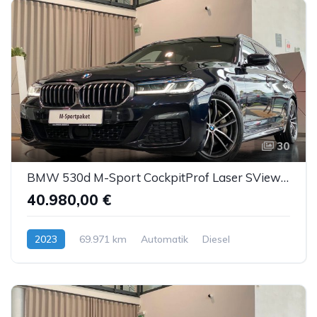
30
BMW 530d M-Sport CockpitProf Laser SView HUD H&K ACC
40.980,00 €
2023
69.971 km
Automatik
Diesel