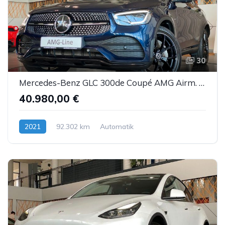
30
Mercedes-Benz GLC 300de Coupé AMG Airm. Burm. Sbel HUD DTR AHK
40.980,00 €
2021
92.302 km
Automatik
Hybrid (Diesel/Elektro)