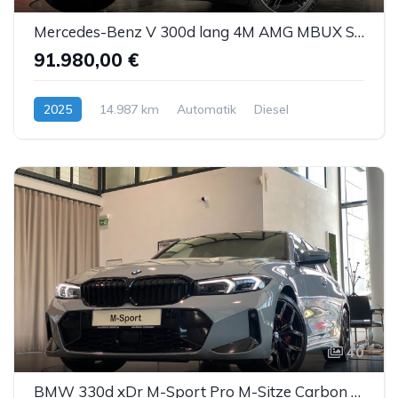
Mercedes-Benz V 300d lang 4M AMG MBUX Sbel Sthz Pano DTR AHK
91.980,00 €
2025
14.987 km
Automatik
Diesel
40
BMW 330d xDr M-Sport Pro M-Sitze Carbon ACC AHK Sthz