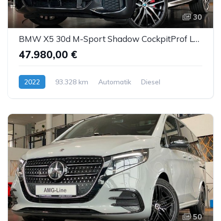
30
BMW X5 30d M-Sport Shadow CockpitProf Leder ACC 22"
47.980,00 €
2022
93.328 km
Automatik
Diesel
50