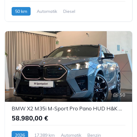
50 km
Automatik
Diesel
50
BMW X2 M35i M-Sport Pro Pano HUD H&K AHK ACC 360°
58.980,00 €
2026
17.389 km
Automatik
Benzin