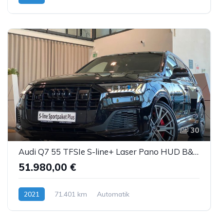
30
Audi Q7 55 TFSIe S-line+ Laser Pano HUD B&O ACC 22"
51.980,00 €
2021
71.401 km
Automatik
Hybrid (Benzin/Elektro)