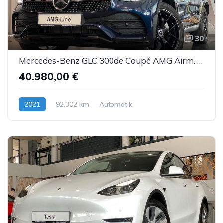
30
Mercedes-Benz GLC 300de Coupé AMG Airm. Burm. Sbel HUD DTR AHK
40.980,00 €
2021
92.302 km
Automatik
Hybrid (Diesel/Elektro)