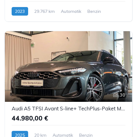
2023
29.767 km
Automatik
Benzin
30
Audi A5 TFSI Avant S-line+ TechPlus-Paket Matrix ACC
44.980,00 €
2025
20 km
Automatik
Benzin