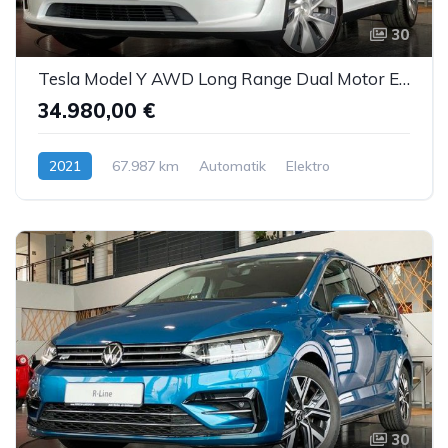
30
Tesla Model Y AWD Long Range Dual Motor Enh.Autopilot
34.980,00 €
2021
67.987 km
Automatik
Elektro
30