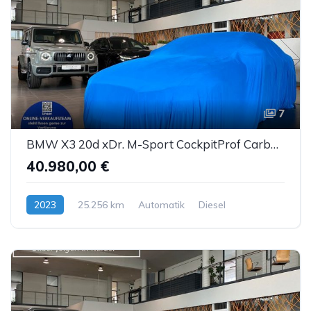
7
BMW X3 20d xDr. M-Sport CockpitProf Carbon Sthz LED
40.980,00 €
2023
25.256 km
Automatik
Diesel