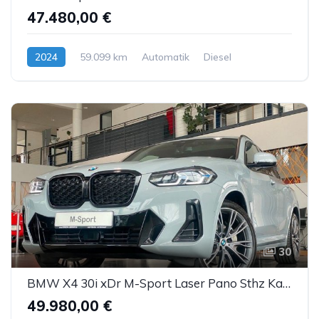
47.480,00 €
2024
59.099 km
Automatik
Diesel
30
BMW X4 30i xDr M-Sport Laser Pano Sthz Kam. H&K ACC
49.980,00 €