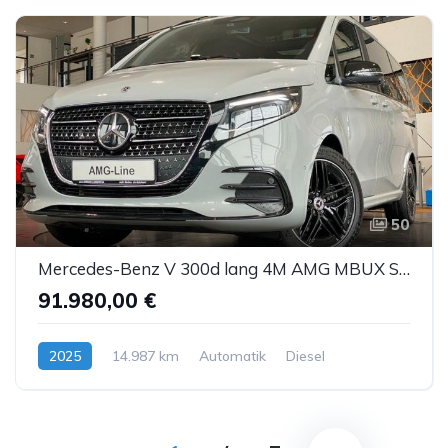
50
Mercedes-Benz V 300d lang 4M AMG MBUX Sbel Sthz Pano DTR AHK
91.980,00 €
2025
14.987 km
Automatik
Diesel