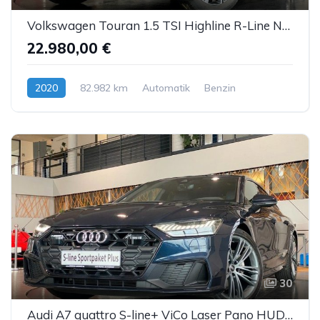
Volkswagen Touran 1.5 TSI Highline R-Line Navi AppC LED ACC
22.980,00 €
2020
82.982 km
Automatik
Benzin
30
Audi A7 quattro S-line+ ViCo Laser Pano HUD AHK ACC