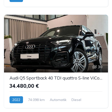
30
Audi Q5 Sportback 40 TDI quattro S-line ViCo TopV LED
34.480,00 €
2022
74.098 km
Automatik
Diesel