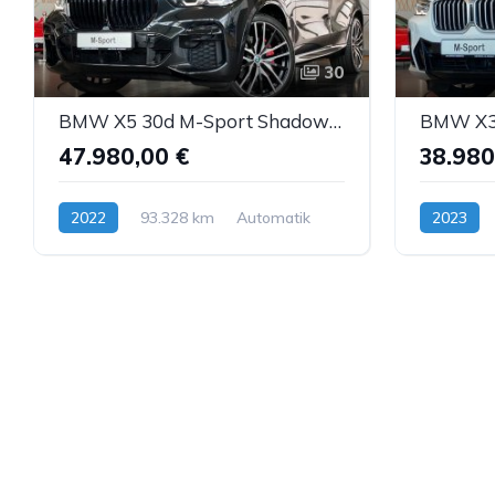
30
BMW X5 30d M-Sport Shadow CockpitProf Leder ACC 22"
47.980,00 €
38.980
2022
93.328 km
Automatik
2023
Diesel
Diesel