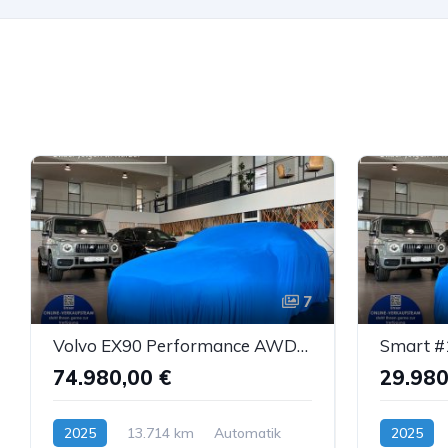
7
Volvo EX90 Performance AWD Ultra Luft B&W ACC AHK 7S
74.980,00 €
29.980
2025
13.714 km
Automatik
2025