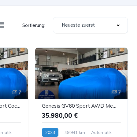
Neueste zuerst
Sortierung:
7
7
BMW X3 20d xDr. M-Sport CockpitProf Carbon Sthz LED
Genesis GV60 Sport AWD Memory Leder Sbel Panorama ACC
35.980,00 €
omatik
2023
49.941 km
Automatik