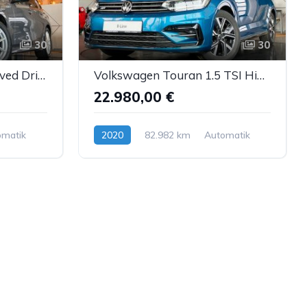
30
30
BMW 318d Touring Curved DrivingAssistant Sthzg LED
Volkswagen Touran 1.5 TSI Highline R-Line Navi AppC LED ACC
22.980,00 €
omatik
2020
82.982 km
Automatik
Benzin