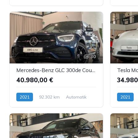
Elektro
Elektro
30
Mercedes-Benz GLC 300de Coupé AMG Airm. Burm. Sbel HUD DTR AHK
40.980,00 €
34.980
2021
92.302 km
Automatik
2021
Hybrid (Diesel/Elektro)
Elektro