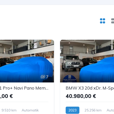
7
Smart #1 Pro+ Navi Pano Memory AmbienteB. LED ACC 360°
,00 €
40.980,00 €
9.510 km
Automatik
2023
25.256 km
Aut