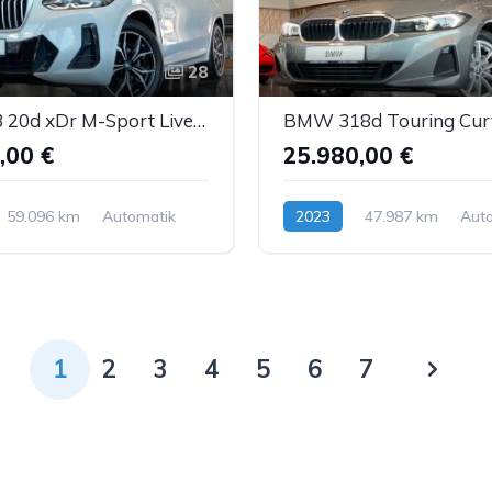
28
BMW X3 20d xDr M-Sport LiveCockpit DAB LED H&K ACC
,00 €
25.980,00 €
59.096 km
Automatik
2023
47.987 km
Aut
Diesel
1
2
3
4
5
6
7