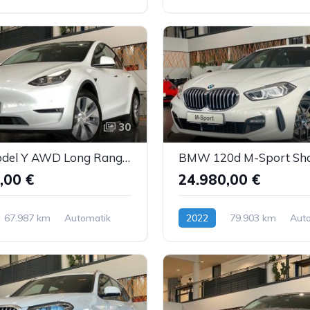
Diesel
30
Tesla Model Y AWD Long Range Dual Motor Enh.Autopilot
,00 €
24.980,00 €
67.987 km
Automatik
2022
79.903 km
Aut
Diesel