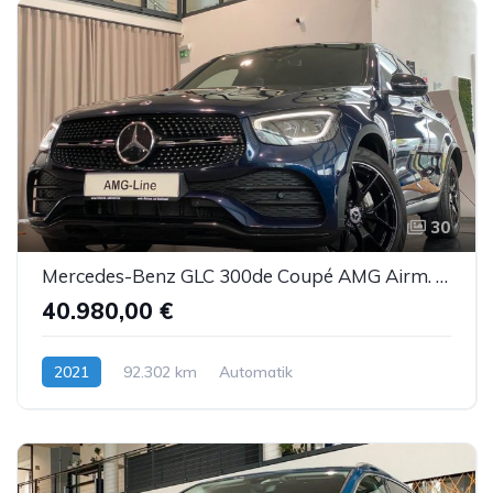
30
Mercedes-Benz GLC 300de Coupé AMG Airm. Burm. Sbel HUD DTR AHK
40.980,00 €
2021
92.302 km
Automatik
Hybrid (Diesel/Elektro)