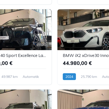
Benzin
30
BMW iX 40 Sport Excellence Laser M-Sitz Sbel ACC 22"
,00 €
44.980,00 €
49.987 km
Automatik
2024
25.790 km
Aut
Elektro