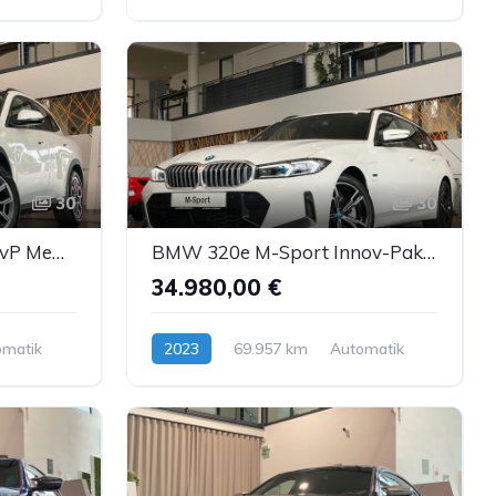
Diesel
30
30
BMW iX2 xDrive30 InnovP Memory Pano H&K ACC AHK 360°
BMW 320e M-Sport Innov-Paket AmbienteB HUD H&K ACC
34.980,00 €
omatik
2023
69.957 km
Automatik
Hybrid (Benzin/Elektro)