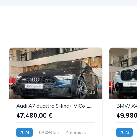
30
Audi A7 quattro S-line+ ViCo Laser Pano HUD AHK ACC
47.480,00 €
49.980
2024
59.099 km
Automatik
2023