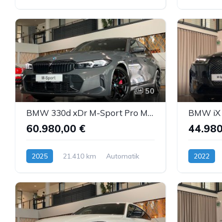
Diesel
Benzin
50
BMW 330d xDr M-Sport Pro M-Sitze Carbon Sthz ACC AHK
60.980,00 €
44.980
2025
21.410 km
Automatik
2022
Diesel
Elektro