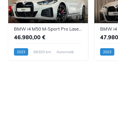
30
BMW i4 M50 M-Sport Pro Laser M-Sitze SurrV H&K ACC
46.980,00 €
47.980
2023
68.820 km
Automatik
2023
Elektro
Elektro