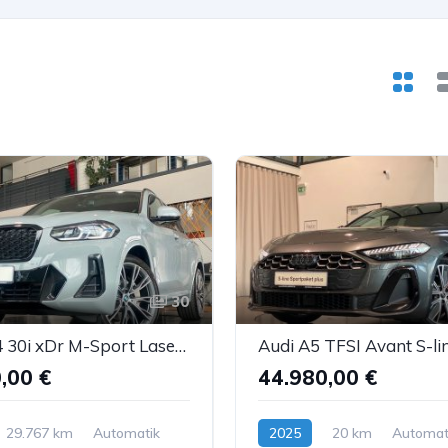
30
BMW X4 30i xDr M-Sport Laser Pano Sthz Kam. H&K ACC
,00 €
44.980,00 €
29.767 km
Automatik
2025
20 km
Automat