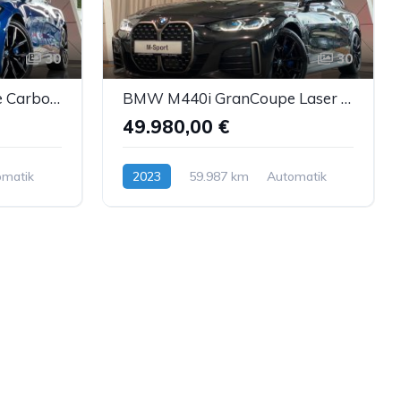
30
30
BMW M440i GranCoupe Carbon Curved Memory GSD H&K 19"
BMW M440i GranCoupe Laser Curved Carbon H&K ACC 19"
49.980,00 €
omatik
2023
59.987 km
Automatik
Benzin