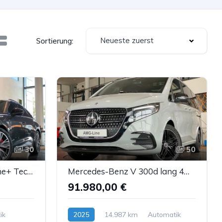
Neueste zuerst
Sortierung:
30
50
Audi A5 TFSI Avant S-line+ TechPlus-Paket Matrix ACC
Mercedes-Benz V 300d lang 4M AMG MBUX Sbel Sthz Pano DTR AHK
91.980,00 €
ik
2025
14.987 km
Automatik