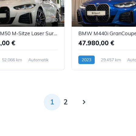
30
BMW i4 M50 M-Sitze Laser SurrView eGSD H&K ACC AHK
,00 €
47.980,00 €
52.066 km
Automatik
2023
29.457 km
Aut
Benzin
1
2