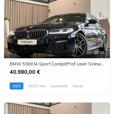
30
BMW 530d M-Sport CockpitProf Laser SView HUD H&K ACC
40.980,00 €
2023
69.971 km
Automatik
Diesel