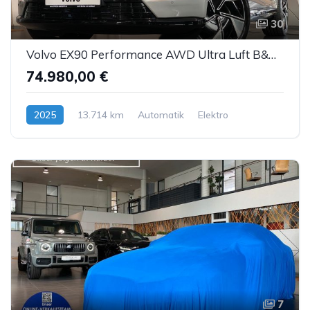
30
Volvo EX90 Performance AWD Ultra Luft B&W ACC AHK 7S
74.980,00 €
2025
13.714 km
Automatik
Elektro
7