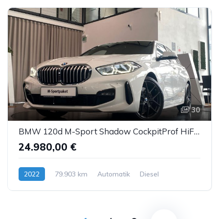
30
BMW 120d M-Sport Shadow CockpitProf HiFi Sitzhzg AHK
24.980,00 €
2022
79.903 km
Automatik
Diesel