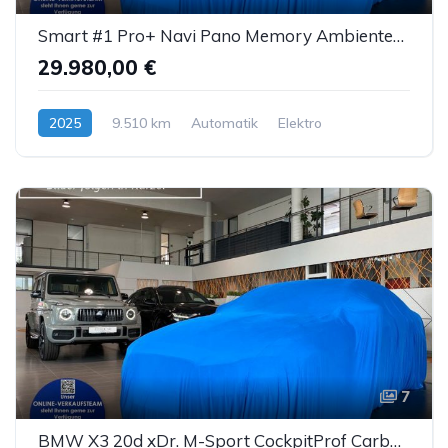
Smart #1 Pro+ Navi Pano Memory AmbienteB. LED ACC 360°
29.980,00 €
2025
9.510 km
Automatik
Elektro
7
BMW X3 20d xDr. M-Sport CockpitProf Carbon Sthz LED