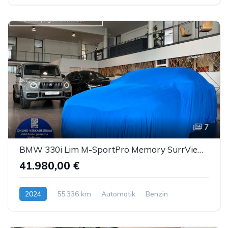
7
BMW 330i Lim M-SportPro Memory SurrView HUD eGSD ACC
41.980,00 €
2024
55.336 km
Automatik
Benzin