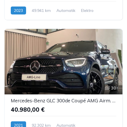
2023
49.941 km
Automatik
Elektro
30
Mercedes-Benz GLC 300de Coupé AMG Airm. Burm. Sbel HUD DTR AHK
40.980,00 €
2021
92.302 km
Automatik