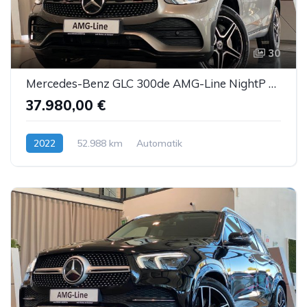
30
Mercedes-Benz GLC 300de AMG-Line NightP MBUX Memory AmbienteB.
37.980,00 €
2022
52.988 km
Automatik
Hybrid (Diesel/Elektro)