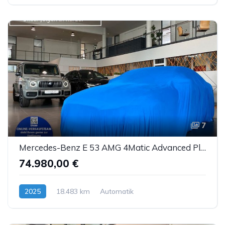
7
Mercedes-Benz E 53 AMG 4Matic Advanced Plus NightP DTR AHK 20"
74.980,00 €
2025
18.483 km
Automatik
Hybrid (Benzin/Elektro)