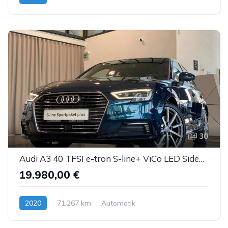
Hybrid (Benzin/Elektro)
30
Audi A3 40 TFSI e-tron S-line+ ViCo LED SideA DAB DSP
19.980,00 €
2020
71.267 km
Automatik
Hybrid (Benzin/Elektro)