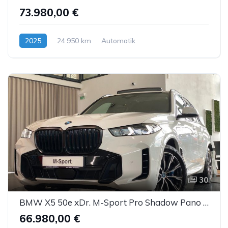
73.980,00 €
2025
24.950 km
Automatik
Hybrid (Benzin/Elektro)
30
BMW X5 50e xDr. M-Sport Pro Shadow Pano IconicGlow
66.980,00 €