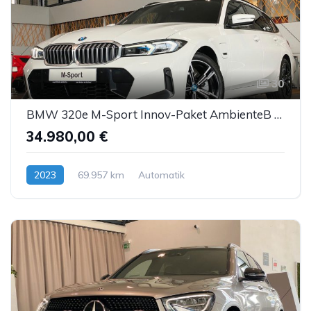
30
BMW 320e M-Sport Innov-Paket AmbienteB HUD H&K ACC
34.980,00 €
2023
69.957 km
Automatik
Hybrid (Benzin/Elektro)