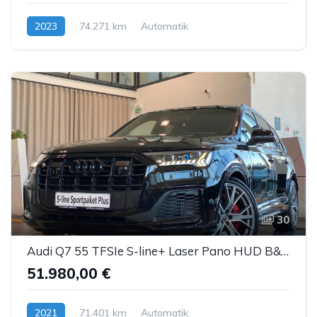
2023
74.271 km
Automatik
Hybrid (Benzin/Elektro)
30
Audi Q7 55 TFSIe S-line+ Laser Pano HUD B&O ACC 22"
51.980,00 €
2021
71.401 km
Automatik