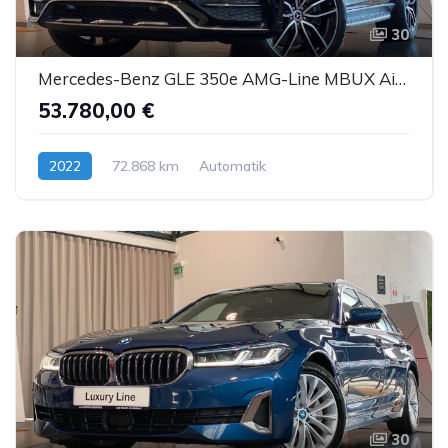
30
Mercedes-Benz GLE 350e AMG-Line MBUX Airmatic Burm. 360° 22"
53.780,00 €
2022
72.868 km
Automatik
Hybrid (Benzin/Elektro)
30