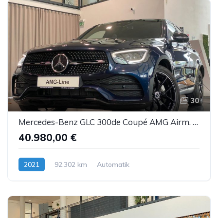
30
Mercedes-Benz GLC 300de Coupé AMG Airm. Burm. Sbel HUD DTR AHK
40.980,00 €
2021
92.302 km
Automatik
Hybrid (Diesel/Elektro)