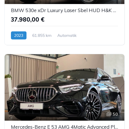
BMW 530e xDr Luxury Laser Sbel HUD H&K DDC ACC AHK
37.980,00 €
2023
61.855 km
Automatik
Hybrid (Benzin/Elektro)
50
Mercedes-Benz E 53 AMG 4Matic Advanced Plus NightP DTR AHK 20"