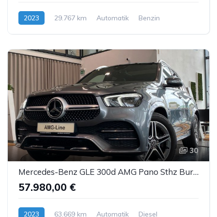
2023
29.767 km
Automatik
Benzin
30
Mercedes-Benz GLE 300d AMG Pano Sthz Burm. HUD DTR AHK 360°
57.980,00 €
2023
63.669 km
Automatik
Diesel