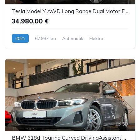
Tesla Model Y AWD Long Range Dual Motor Enh.Autopilot
34.980,00 €
2021
67.987 km
Automatik
Elektro
30
BMW 318d Touring Curved DrivingAssistant Sthzg LED