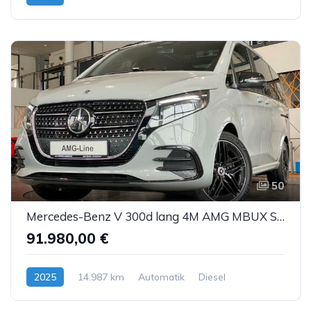
50
Mercedes-Benz V 300d lang 4M AMG MBUX Sbel Sthz Pano DTR AHK
91.980,00 €
2025
14.987 km
Automatik
Diesel