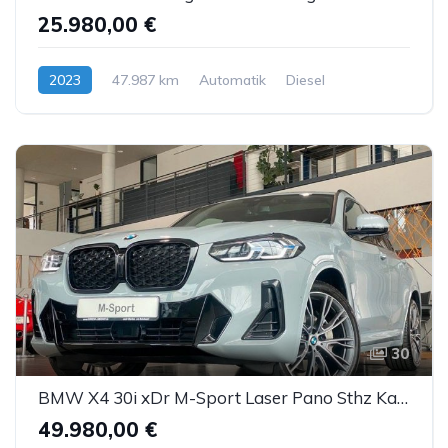
25.980,00 €
2023
47.987 km
Automatik
Diesel
30
BMW X4 30i xDr M-Sport Laser Pano Sthz Kam. H&K ACC
49.980,00 €