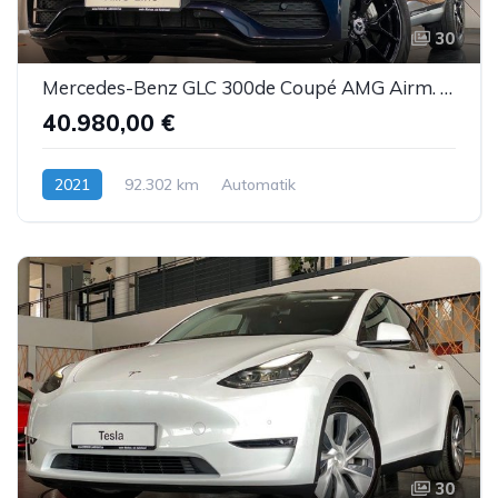
30
Mercedes-Benz GLC 300de Coupé AMG Airm. Burm. Sbel HUD DTR AHK
40.980,00 €
2021
92.302 km
Automatik
Hybrid (Diesel/Elektro)
30