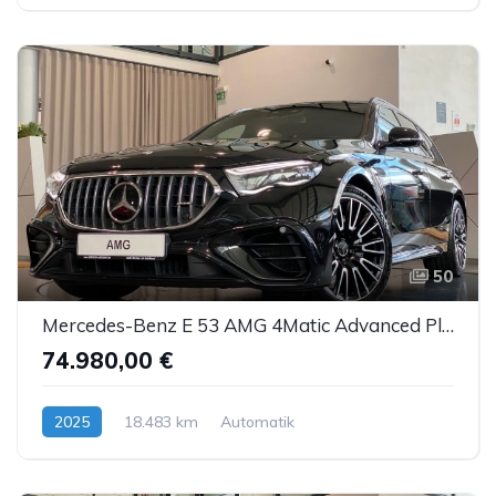
50
Mercedes-Benz E 53 AMG 4Matic Advanced Plus NightP DTR AHK 20"
74.980,00 €
2025
18.483 km
Automatik
Hybrid (Benzin/Elektro)