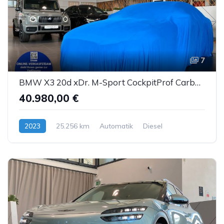
7
BMW X3 20d xDr. M-Sport CockpitProf Carbon Sthz LED
40.980,00 €
2023
25.256 km
Automatik
Diesel