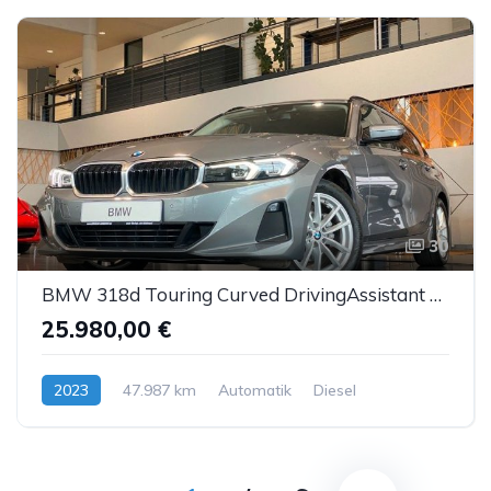
30
BMW 318d Touring Curved DrivingAssistant Sthzg LED
25.980,00 €
2023
47.987 km
Automatik
Diesel