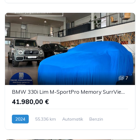
7
BMW 330i Lim M-SportPro Memory SurrView HUD eGSD ACC
41.980,00 €
2024
55.336 km
Automatik
Benzin