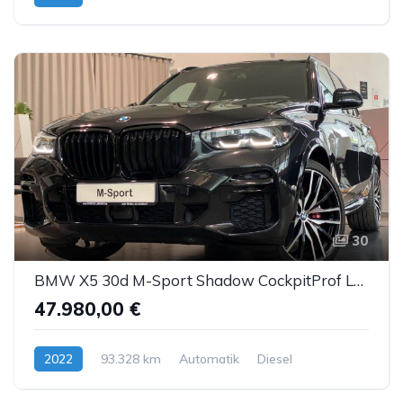
30
BMW X5 30d M-Sport Shadow CockpitProf Leder ACC 22"
47.980,00 €
2022
93.328 km
Automatik
Diesel