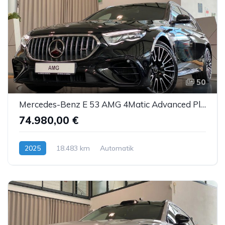
50
Mercedes-Benz E 53 AMG 4Matic Advanced Plus NightP DTR AHK 20"
74.980,00 €
2025
18.483 km
Automatik
Hybrid (Benzin/Elektro)