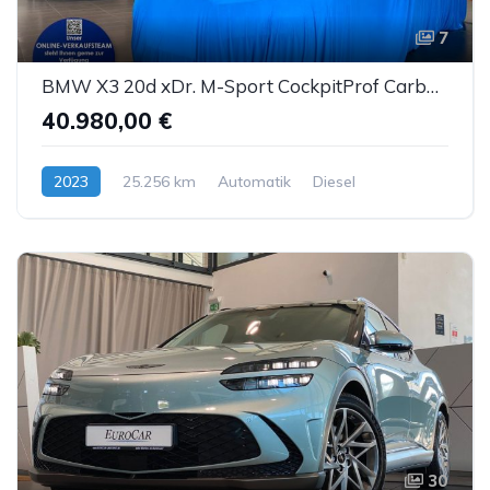
7
BMW X3 20d xDr. M-Sport CockpitProf Carbon Sthz LED
40.980,00 €
2023
25.256 km
Automatik
Diesel
30