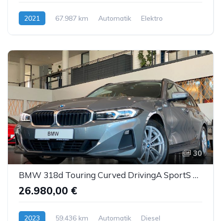
2021
67.987 km
Automatik
Elektro
30
BMW 318d Touring Curved DrivingA SportS Kam LED ACC
26.980,00 €
2023
59.436 km
Automatik
Diesel