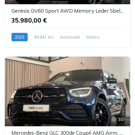
Genesis GV60 Sport AWD Memory Leder Sbel Panorama ACC
35.980,00 €
2023
49.941 km
Automatik
Elektro
30
Mercedes-Benz GLC 300de Coupé AMG Airm. Burm. Sbel HUD DTR AHK