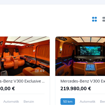
49
Mercedes-Benz V300 Exclusive MH-Design VIP-Umbau 4xLuxussitze
0,00 €
219.980,00 €
Automatik
Benzin
50 km
Automatik
Be