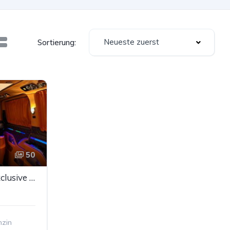
Neueste zuerst
Sortierung:
50
Mercedes-Benz V300 Exclusive VIP MH-Design Luxussitze Sbel TV
nzin