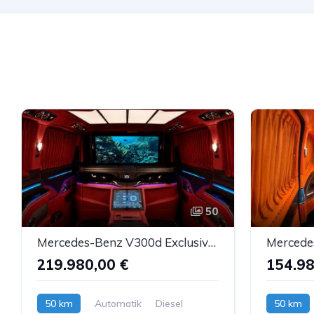
50
Mercedes-Benz V300d Exclusive VIP MH-Design Luxussitze Sbel TV
219.980,00 €
154.98
50 km
Automatik
Diesel
50 km