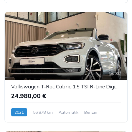
30
Volkswagen T-Roc Cabrio 1.5 TSI R-Line DigiCockpit DCC ACC
24.980,00 €
2021
56.878 km
Automatik
Benzin