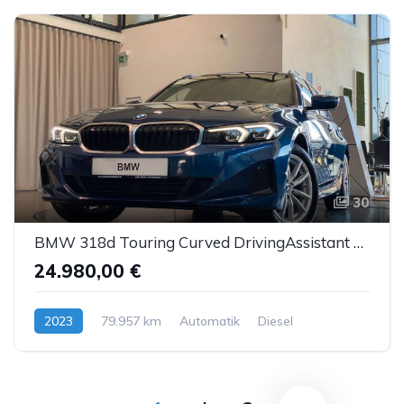
30
BMW 318d Touring Curved DrivingAssistant SportS Kam.
24.980,00 €
2023
79.957 km
Automatik
Diesel