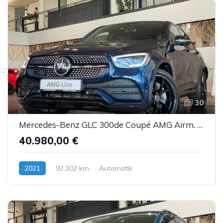
30
Mercedes-Benz GLC 300de Coupé AMG Airm. Burm. Sbel HUD DTR AHK
40.980,00 €
2021
92.302 km
Automatik
Hybrid (Diesel/Elektro)