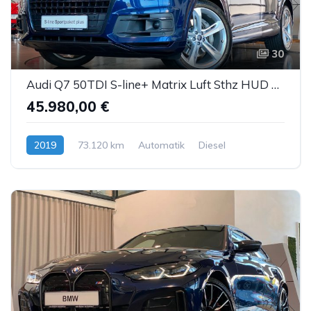
30
Audi Q7 50TDI S-line+ Matrix Luft Sthz HUD AHK ACC 7S
45.980,00 €
2019
73.120 km
Automatik
Diesel