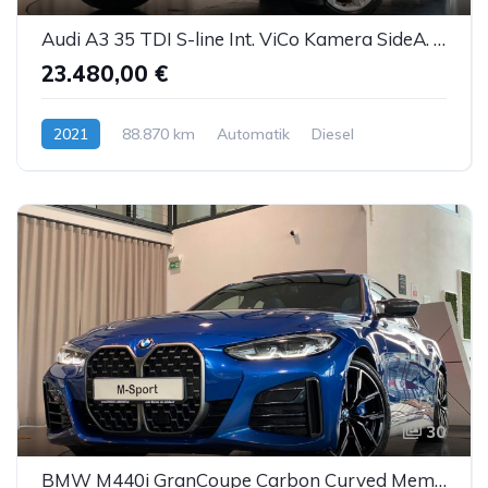
Audi A3 35 TDI S-line Int. ViCo Kamera SideA. LED ACC
23.480,00 €
2021
88.870 km
Automatik
Diesel
30
BMW M440i GranCoupe Carbon Curved Memory GSD H&K 19"