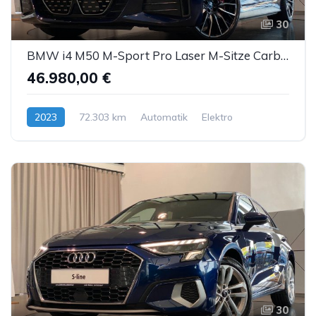
30
BMW i4 M50 M-Sport Pro Laser M-Sitze Carbon H&K ACC
46.980,00 €
2023
72.303 km
Automatik
Elektro
30