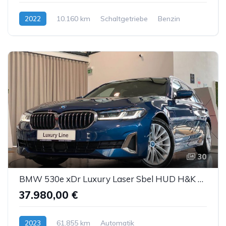
2022
10.160 km
Schaltgetriebe
Benzin
30
BMW 530e xDr Luxury Laser Sbel HUD H&K DDC ACC AHK
37.980,00 €
2023
61.855 km
Automatik