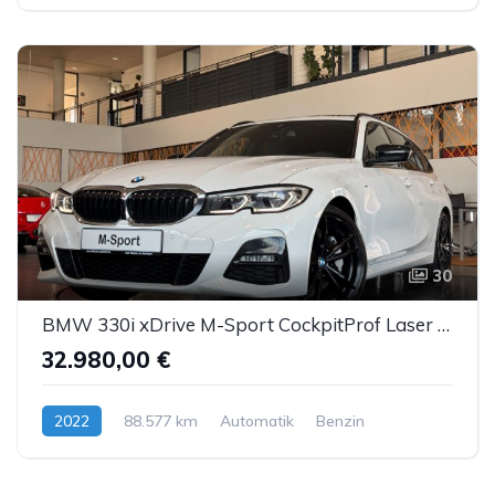
30
BMW 330i xDrive M-Sport CockpitProf Laser Pano Leder
32.980,00 €
2022
88.577 km
Automatik
Benzin