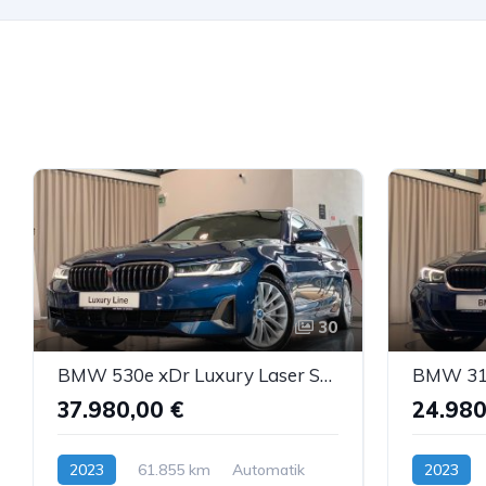
30
BMW 530e xDr Luxury Laser Sbel HUD H&K DDC ACC AHK
37.980,00 €
24.980
2023
61.855 km
Automatik
2023