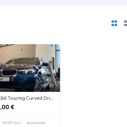
30
BMW 318d Touring Curved DrivingAssistant SportS Kam.
,00 €
79.957 km
Automatik