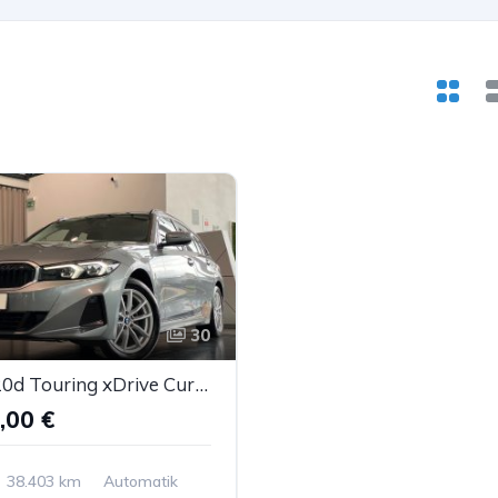
30
BMW 320d Touring xDrive Curved DrivingA. DAB Shz LED
,00 €
38.403 km
Automatik