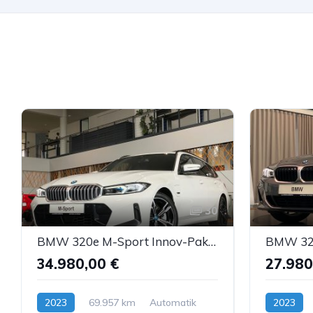
30
BMW 320e M-Sport Innov-Paket AmbienteB HUD H&K ACC
34.980,00 €
27.980
2023
69.957 km
Automatik
2023