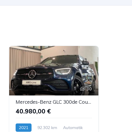
30
Mercedes-Benz GLC 300de Coupé AMG Airm. Burm. Sbel HUD DTR AHK
40.980,00 €
2021
92.302 km
Automatik