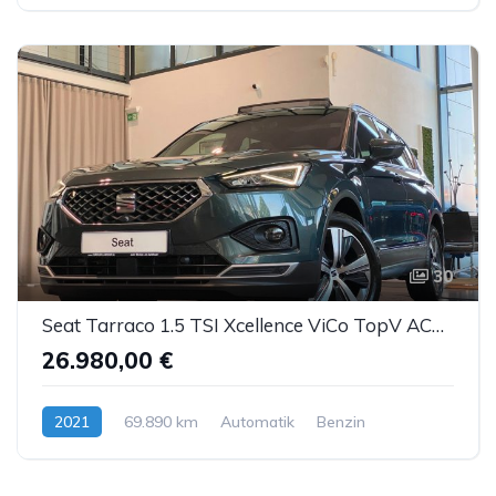
30
Seat Tarraco 1.5 TSI Xcellence ViCo TopV ACC AHK 7S
26.980,00 €
2021
69.890 km
Automatik
Benzin