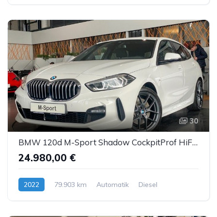
30
BMW 120d M-Sport Shadow CockpitProf HiFi Sitzhzg AHK
24.980,00 €
2022
79.903 km
Automatik
Diesel