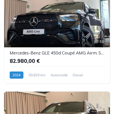
50
Mercedes-Benz GLE 450d Coupé AMG Airm. Sbel Pano HUD DTR AHK
82.980,00 €
2024
59.829 km
Automatik
Diesel