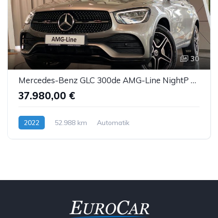
30
Mercedes-Benz GLC 300de AMG-Line NightP MBUX Memory AmbienteB.
37.980,00 €
2022
52.988 km
Automatik
Hybrid (Diesel/Elektro)