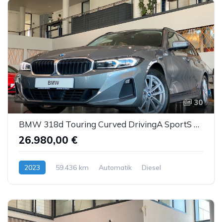
30
BMW 318d Touring Curved DrivingA SportS Kam LED ACC
26.980,00 €
2023
59.436 km
Automatik
Diesel