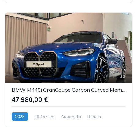
30
BMW M440i GranCoupe Carbon Curved Memory GSD H&K 19"
47.980,00 €
2023
29.457 km
Automatik
Benzin