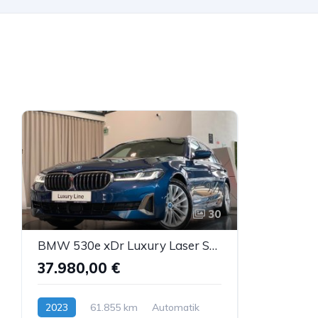
30
BMW 530e xDr Luxury Laser Sbel HUD H&K DDC ACC AHK
37.980,00 €
2023
61.855 km
Automatik