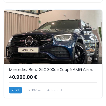
30
Mercedes-Benz GLC 300de Coupé AMG Airm. Burm. Sbel HUD DTR AHK
40.980,00 €
2021
92.302 km
Automatik
Hybrid (Diesel/Elektro)