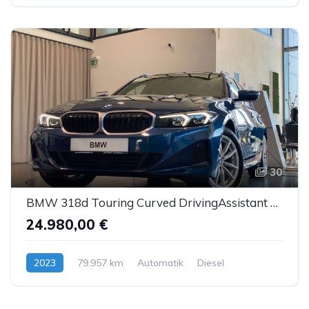
30
BMW 318d Touring Curved DrivingAssistant SportS Kam.
24.980,00 €
2023
79.957 km
Automatik
Diesel