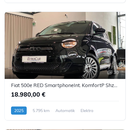
30
Fiat 500e RED SmartphoneInt. KomfortP Shzg Kamera PDC
18.980,00 €
2025
5.795 km
Automatik
Elektro