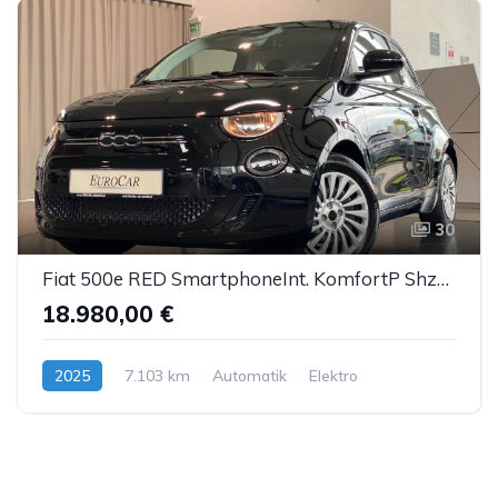
30
Fiat 500e RED SmartphoneInt. KomfortP Shzg Kamera PDC
18.980,00 €
2025
7.103 km
Automatik
Elektro