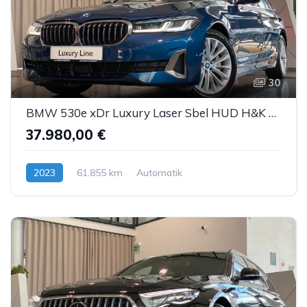
30
BMW 530e xDr Luxury Laser Sbel HUD H&K DDC ACC AHK
37.980,00 €
2023
61.855 km
Automatik
Hybrid (Benzin/Elektro)