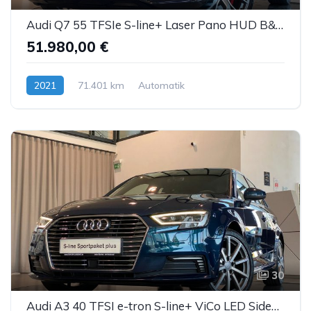
Audi Q7 55 TFSIe S-line+ Laser Pano HUD B&O ACC 22"
51.980,00 €
2021
71.401 km
Automatik
Hybrid (Benzin/Elektro)
30
Audi A3 40 TFSI e-tron S-line+ ViCo LED SideA DAB DSP