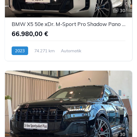
30
BMW X5 50e xDr. M-Sport Pro Shadow Pano IconicGlow
66.980,00 €
2023
74.271 km
Automatik
Hybrid (Benzin/Elektro)
30