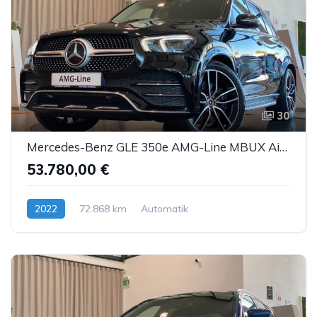
30
Mercedes-Benz GLE 350e AMG-Line MBUX Airmatic Burm. 360° 22"
53.780,00 €
2022
72.868 km
Automatik
Hybrid (Benzin/Elektro)