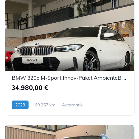
30
BMW 320e M-Sport Innov-Paket AmbienteB HUD H&K ACC
34.980,00 €
2023
69.957 km
Automatik
Hybrid (Benzin/Elektro)