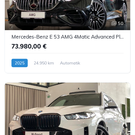
50
Mercedes-Benz E 53 AMG 4Matic Advanced Plus NightP DTR AHK 20"
73.980,00 €
2025
24.950 km
Automatik
Hybrid (Benzin/Elektro)