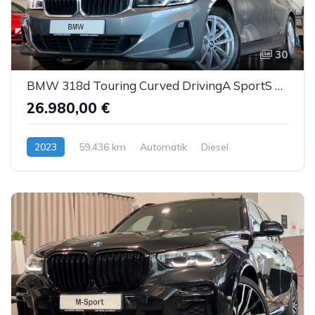
30
BMW 318d Touring Curved DrivingA SportS Kam LED ACC
26.980,00 €
2023
59.436 km
Automatik
Diesel