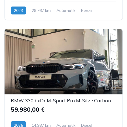
2023
29.767 km
Automatik
Benzin
40
BMW 330d xDr M-Sport Pro M-Sitze Carbon ACC AHK Sthz
59.980,00 €
2025
14.987 km
Automatik
Diesel