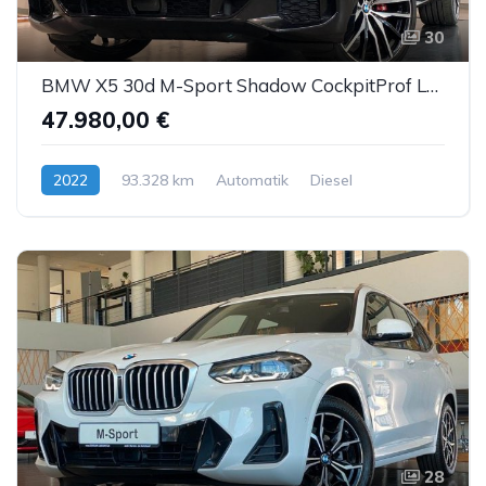
30
BMW X5 30d M-Sport Shadow CockpitProf Leder ACC 22"
47.980,00 €
2022
93.328 km
Automatik
Diesel
28