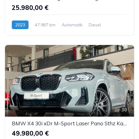
25.980,00 €
2023
47.987 km
Automatik
Diesel
30
BMW X4 30i xDr M-Sport Laser Pano Sthz Kam. H&K ACC
49.980,00 €