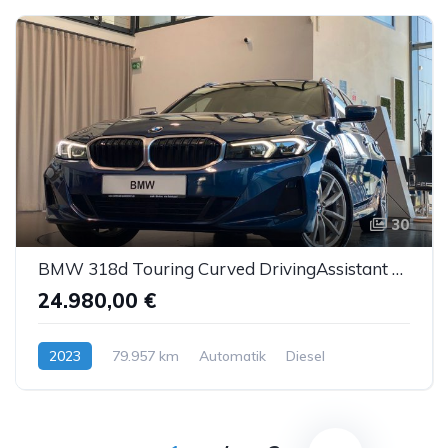
30
BMW 318d Touring Curved DrivingAssistant SportS Kam.
24.980,00 €
2023
79.957 km
Automatik
Diesel