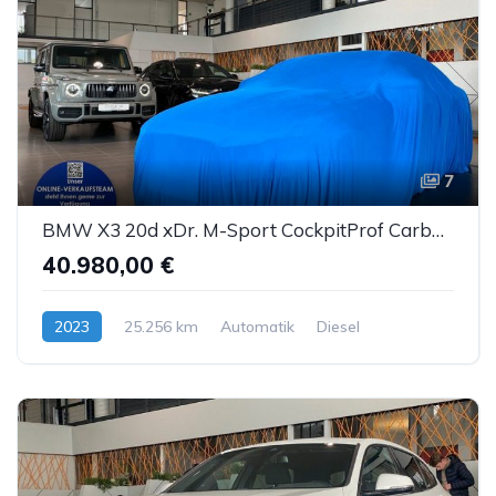
7
BMW X3 20d xDr. M-Sport CockpitProf Carbon Sthz LED
40.980,00 €
2023
25.256 km
Automatik
Diesel