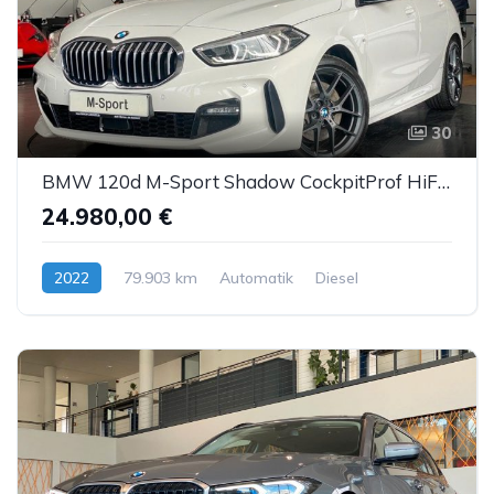
30
BMW 120d M-Sport Shadow CockpitProf HiFi Sitzhzg AHK
24.980,00 €
2022
79.903 km
Automatik
Diesel