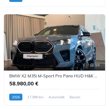
50
BMW X2 M35i M-Sport Pro Pano HUD H&K AHK ACC 360°
58.980,00 €
2026
17.389 km
Automatik
Benzin