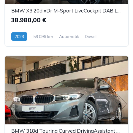
BMW X3 20d xDr M-Sport LiveCockpit DAB LED H&K ACC
38.980,00 €
2023
59.096 km
Automatik
Diesel
30
BMW 318d Touring Curved DrivingAssistant Sthzg LED