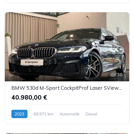
30
BMW 530d M-Sport CockpitProf Laser SView HUD H&K ACC
40.980,00 €
2023
69.971 km
Automatik
Diesel