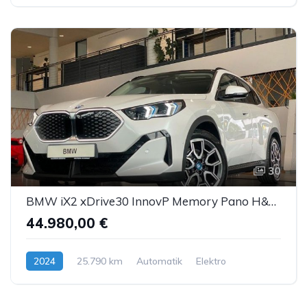
30
BMW iX2 xDrive30 InnovP Memory Pano H&K ACC AHK 360°
44.980,00 €
2024
25.790 km
Automatik
Elektro