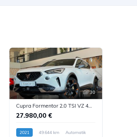
30
Cupra Formentor 2.0 TSI VZ 4Dr. Pano Memory Beats AHK
27.980,00 €
2021
49.644 km
Automatik