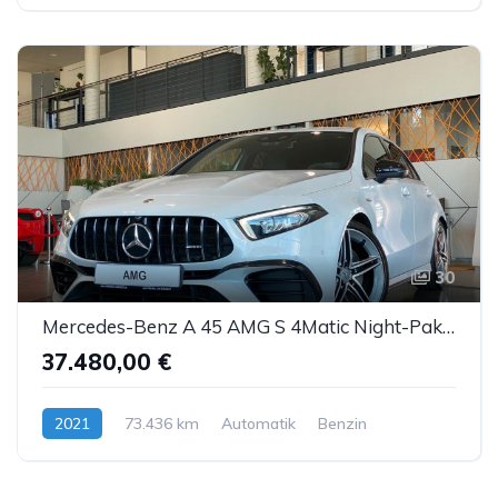
30
Mercedes-Benz A 45 AMG S 4Matic Night-Paket WideS TrackP Kam.
37.480,00 €
2021
73.436 km
Automatik
Benzin