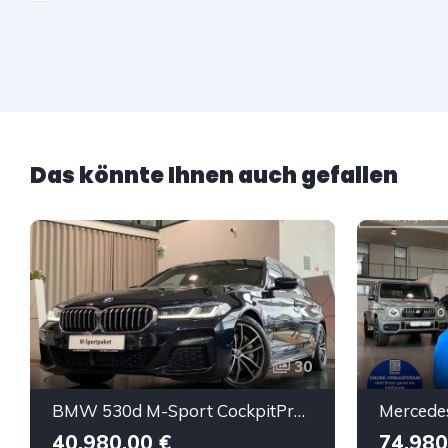
Das könnte Ihnen auch gefallen
30
BMW 530d M-Sport CockpitProf Laser SView HUD H&K ACC
40.980,00 €
74.980