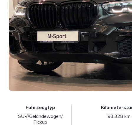
Fahrzeugtyp
Kilometersta
SUV/Geländewagen/
93.328 km
Pickup