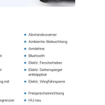
•
Abstandswarner
•
Ambiente-Beleuchtung
•
Armlehne
•
ht
Bluetooth
•
Elektr. Fensterheber
•
l
Elektr. Seitenspiegel
anklappbar
•
ung mit
Elektr. Wegfahrsperre
•
Freisprecheinrichtung
•
egrenzer
HU neu