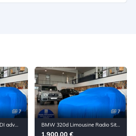
7
7
Audi A5 Sportback 40 TDI advanced ViCo Matrix Kamera
BMW 320d Limousine Radio Sitzheizung
1.900,00 €