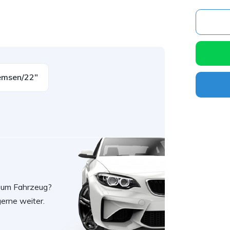
emsen/22"
zum Fahrzeug?
erne weiter.