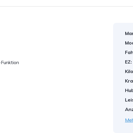
Mar
Mod
Fah
EZ:
-Funktion
Kil
Kra
Hu
Lei
Anz
Meh