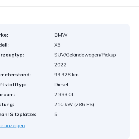
ke:
BMW
ell:
X5
rzeugtyp:
SUV/Geländewagen/Pickup
2022
ometerstand:
93.328 km
ftstofftyp:
Diesel
braum:
2.993,0L
stung:
210 kW (286 PS)
ahl Sitzplätze:
5
r anzeigen