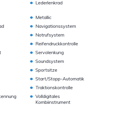
•
Lederlenkrad
•
Metallic
•
ad
Navigationssystem
•
Notrufsystem
•
Reifendruckkontrolle
•
t
Servolenkung
•
Soundsystem
•
Sportsitze
•
Start/Stopp-Automatik
•
Traktionskontrolle
•
kennung
Volldigitales
Kombiinstrument