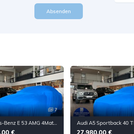
Absenden
7
Mercedes-Benz E 53 AMG 4Matic Advanced Plus NightP DTR AHK 20"
,00 €
27.980,00 €