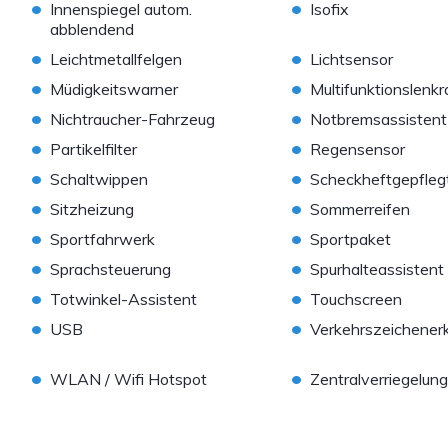
•
•
Innenspiegel autom.
Isofix
abblendend
•
•
Leichtmetallfelgen
Lichtsensor
•
•
Müdigkeitswarner
Multifunktionslenkr
•
•
Nichtraucher-Fahrzeug
Notbremsassistent
•
•
Partikelfilter
Regensensor
•
•
Schaltwippen
Scheckheftgepfleg
•
•
Sitzheizung
Sommerreifen
•
•
Sportfahrwerk
Sportpaket
•
•
Sprachsteuerung
Spurhalteassistent
•
•
Totwinkel-Assistent
Touchscreen
•
•
USB
Verkehrszeichener
•
•
WLAN / Wifi Hotspot
Zentralverriegelung