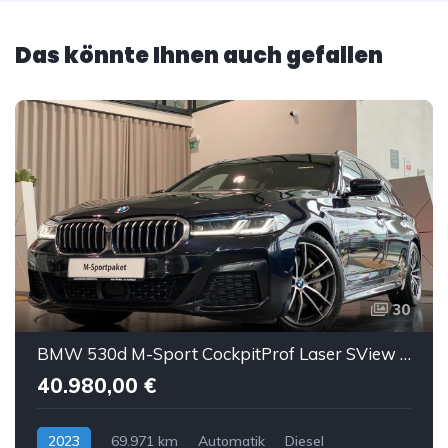
Das könnte Ihnen auch gefallen
30
BMW 530d M-Sport CockpitProf Laser SView HUD H&K ACC
40.980,00 €
2023
69.971 km
Automatik
Diesel