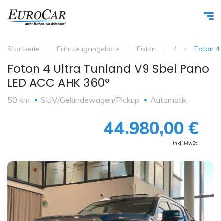
Startseite
Fahrzeugangebote
Foton
4
Foton 4
Foton 4 Ultra Tunland V9 Sbel Pano
LED ACC AHK 360°
50 km
SUV/Geländewagen/Pickup
Automatik
44.980,00 €
inkl. MwSt.