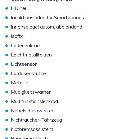
•
HU neu
•
Induktionsladen für Smartphones
•
Innenspiegel autom. abblendend
•
Isofix
•
Lederlenkrad
•
Leichtmetallfelgen
•
Lichtsensor
•
Lordosenstütze
•
Metallic
•
Müdigkeitswarner
•
Multifunktionslenkrad
•
Nebelscheinwerfer
•
Nichtraucher-Fahrzeug
•
Notbremsassistent
•
Panorama-Dach