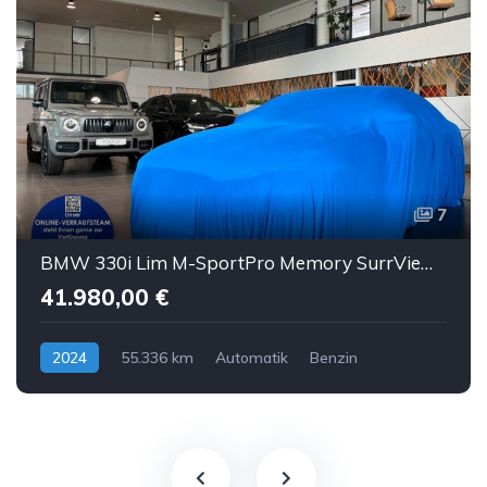
7
BMW 330i Lim M-SportPro Memory SurrView HUD eGSD ACC
41.980,00 €
2024
55.336 km
Automatik
Benzin