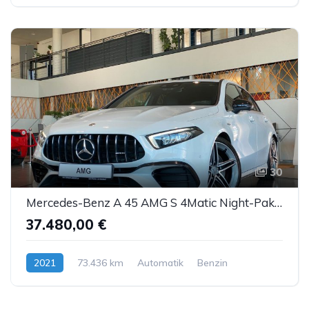
30
Mercedes-Benz A 45 AMG S 4Matic Night-Paket WideS TrackP Kam.
37.480,00 €
2021
73.436 km
Automatik
Benzin