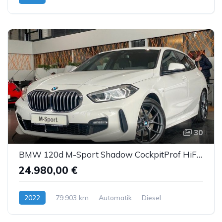
30
BMW 120d M-Sport Shadow CockpitProf HiFi Sitzhzg AHK
24.980,00 €
2022
79.903 km
Automatik
Diesel