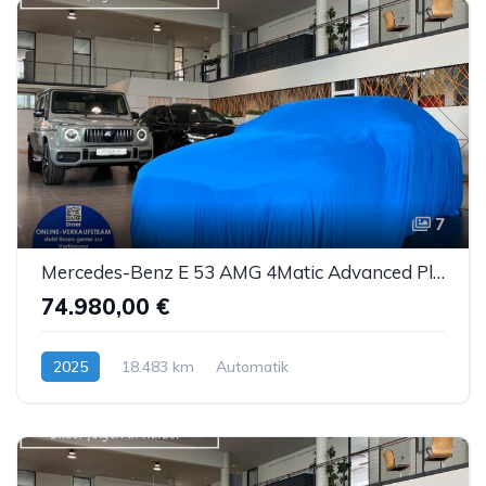
7
Mercedes-Benz E 53 AMG 4Matic Advanced Plus NightP DTR AHK 20"
74.980,00 €
2025
18.483 km
Automatik
Hybrid (Benzin/Elektro)