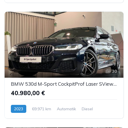
30
BMW 530d M-Sport CockpitProf Laser SView HUD H&K ACC
40.980,00 €
2023
69.971 km
Automatik
Diesel