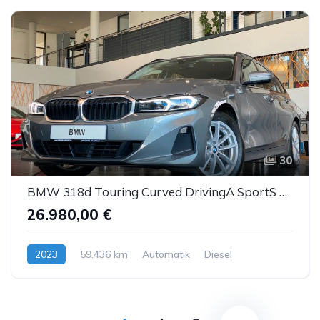
30
BMW 318d Touring Curved DrivingA SportS Kam LED ACC
26.980,00 €
2023
59.436 km
Automatik
Diesel