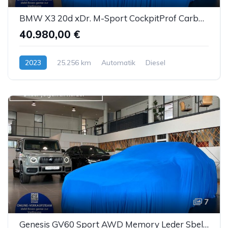
BMW X3 20d xDr. M-Sport CockpitProf Carbon Sthz LED
40.980,00 €
2023
25.256 km
Automatik
Diesel
7
Genesis GV60 Sport AWD Memory Leder Sbel Panorama ACC