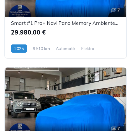
7
Smart #1 Pro+ Navi Pano Memory AmbienteB. LED ACC 360°
29.980,00 €
2025
9.510 km
Automatik
Elektro
7