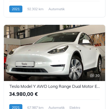
2021
92.302 km
Automatik
Hybrid (Diesel/Elektro)
30
Tesla Model Y AWD Long Range Dual Motor Enh.Autopilot
34.980,00 €
2021
67.987 km
Automatik
Elektro