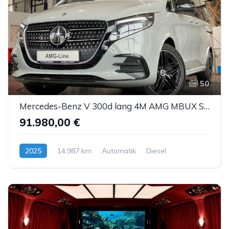
50
Mercedes-Benz V 300d lang 4M AMG MBUX Sbel Sthz Pano DTR AHK
91.980,00 €
2025
14.987 km
Automatik
Diesel