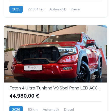
2025
22.634 km
Automatik
Diesel
31
Foton 4 Ultra Tunland V9 Sbel Pano LED ACC AHK 360°
44.980,00 €
2026
50 km
Automatik
Diesel