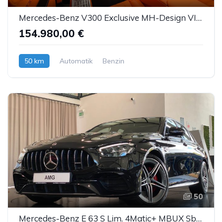
Mercedes-Benz V300 Exclusive MH-Design VIP-Umbau 4xLuxussitze
154.980,00 €
50 km
Automatik
Benzin
50
Mercedes-Benz E 63 S Lim. 4Matic+ MBUX Sbel Pano Burmester DTR