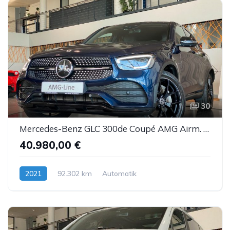
30
Mercedes-Benz GLC 300de Coupé AMG Airm. Burm. Sbel HUD DTR AHK
40.980,00 €
2021
92.302 km
Automatik
Hybrid (Diesel/Elektro)