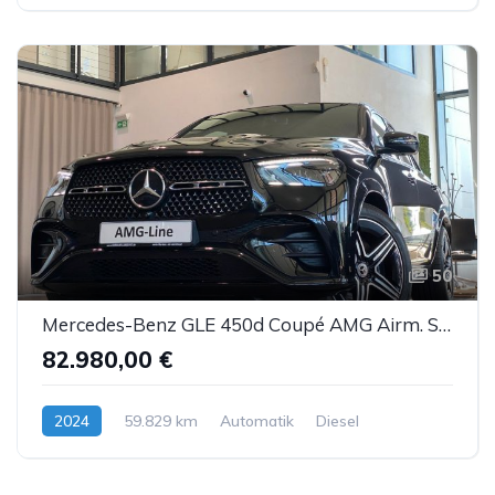
50
Mercedes-Benz GLE 450d Coupé AMG Airm. Sbel Pano HUD DTR AHK
82.980,00 €
2024
59.829 km
Automatik
Diesel