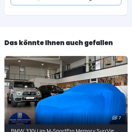
Das könnte Ihnen auch gefallen
7
BMW 330i Lim M-SportPro Memory SurrView HUD eGSD ACC