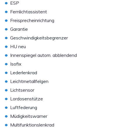
•
ESP
•
Fernlichtassistent
•
Freisprecheinrichtung
•
Garantie
•
Geschwindigkeitsbegrenzer
•
HU neu
•
Innenspiegel autom. abblendend
•
Isofix
•
Lederlenkrad
•
Leichtmetallfelgen
•
Lichtsensor
•
Lordosenstütze
•
Luftfederung
•
Müdigkeitswarner
•
Multifunktionslenkrad