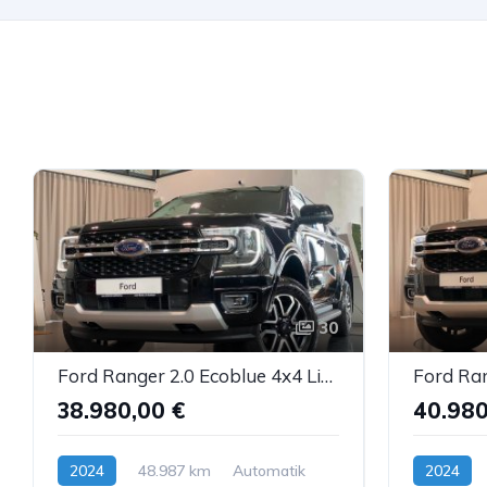
30
Ford Ranger 2.0 Ecoblue 4x4 Limited Navi B&O ACC AHK
38.980,00 €
40.980
2024
48.987 km
Automatik
2024