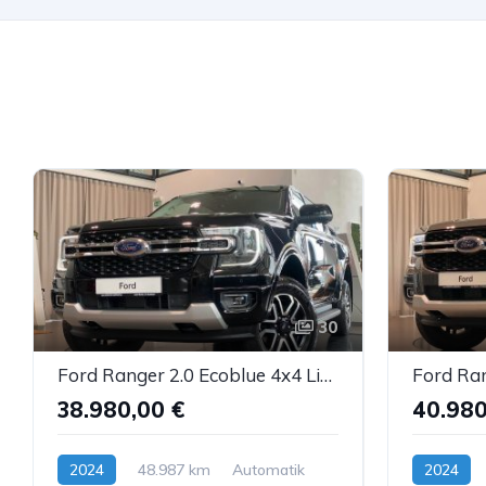
30
Ford Ranger 2.0 Ecoblue 4x4 Limited Navi B&O ACC AHK
38.980,00 €
40.980
2024
48.987 km
Automatik
2024